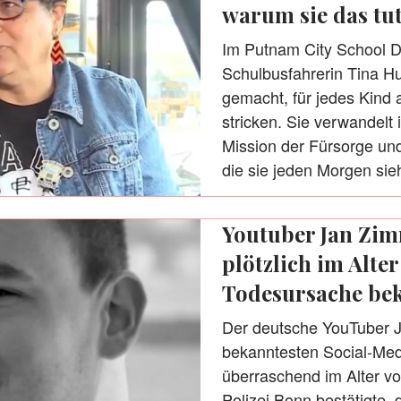
warum sie das tu
Im Putnam City School Dis
Schulbusfahrerin Tina H
gemacht, für jedes Kind 
stricken. Sie verwandelt i
Mission der Fürsorge und
die sie jeden Morgen sieh
Youtuber Jan Zi
plötzlich im Alter
Todesursache be
Der deutsche YouTuber 
bekanntesten Social-Medi
überraschend im Alter vo
Polizei Bonn bestätigte,