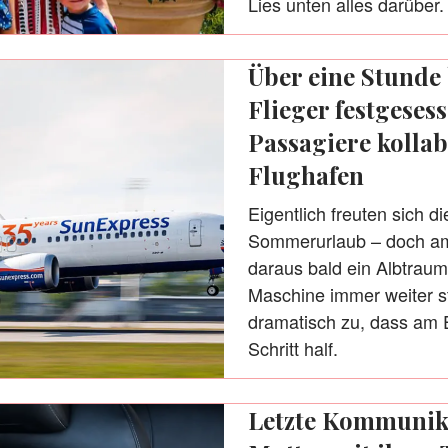
Lies unten alles darüber.
Über eine Stunde 
Flieger festgeses
Passagiere kolla
Flughafen
Eigentlich freuten sich d
Sommerurlaub – doch am
daraus bald ein Albtraum
Maschine immer weiter st
dramatisch zu, dass am E
Schritt half.
Letzte Kommunika