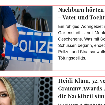
Nachbarn hörten
– Vater und Tocht
Ein ruhiges Wohngebiet 
Gartenstadt ist seit Mon
Geschehens. Was mit Sc
Schüssen begann, endete
Polizei und Staatsanwalt
Tötungsdelikts.
Heidi Klum, 52, ve
Grammy Awards „
die Nacktheit simu
Mit diesem Auftritt hatte 