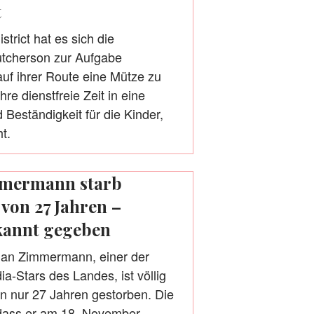
t
trict hat es sich die
utcherson zur Aufgabe
auf ihrer Route eine Mütze zu
hre dienstfreie Zeit in eine
 Beständigkeit für die Kinder,
t.
mmermann starb
 von 27 Jahren –
kannt gegeben
Jan Zimmermann, einer der
a-Stars des Landes, ist völlig
n nur 27 Jahren gestorben. Die
 dass er am 18. November