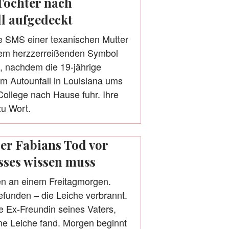
Tochter nach
ll aufgedeckt
te SMS einer texanischen Mutter
inem herzzerreißenden Symbol
, nachdem die 19-jährige
m Autounfall in Louisiana ums
ollege nach Hause fuhr. Ihre
zu Wort.
er Fabians Tod vor
sses wissen muss
en an einem Freitagmorgen.
gefunden – die Leiche verbrannt.
e Ex-Freundin seines Vaters,
ine Leiche fand. Morgen beginnt