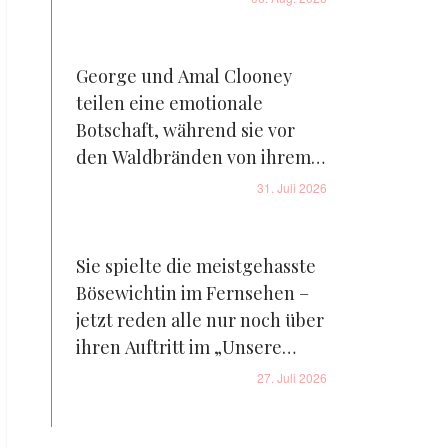
George und Amal Clooney
teilen eine emotionale
Botschaft, während sie vor
den Waldbränden von ihrem
Bauernhof in Frankreich
31. Juli 2026
fliehen – Details
Sie spielte die meistgehasste
Bösewichtin im Fernsehen –
jetzt reden alle nur noch über
ihren Auftritt im „Unsere
kleine Farm“-Reboot – Fotos
27. Juli 2026