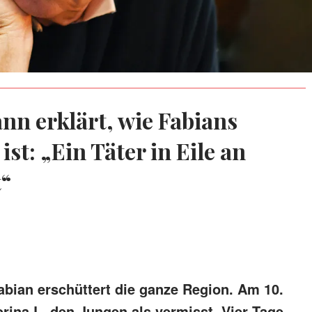
ann erklärt, wie Fabians
t: „Ein Täter in Eile an
t“
bian erschüttert die ganze Region. Am 10.
rina L. den Jungen als vermisst. Vier Tage