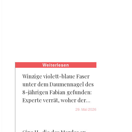
Weiterlesen
Winzige violett-blaue Faser
unter dem Daumennagel des
8-jährigen Fabian gefunden:
Experte verrät, woher der
Stoff stammen könnte
29. Mai 2026