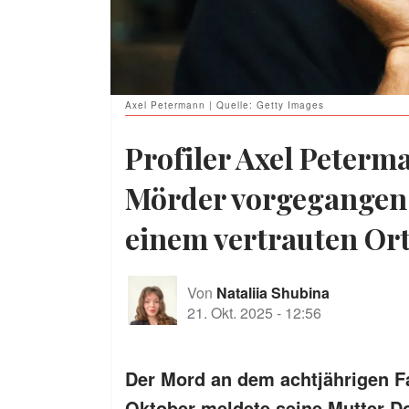
Axel Petermann | Quelle: Getty Images
Profiler Axel Peterm
Mörder vorgegangen is
einem vertrauten Or
Von
Nataliia Shubina
21. Okt. 2025
-
12:56
Der Mord an dem achtjährigen Fa
Oktober meldete seine Mutter Do