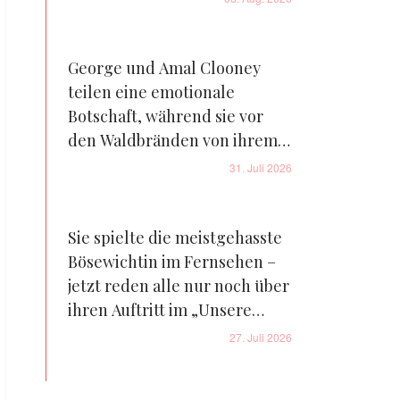
George und Amal Clooney
teilen eine emotionale
Botschaft, während sie vor
den Waldbränden von ihrem
Bauernhof in Frankreich
31. Juli 2026
fliehen – Details
Sie spielte die meistgehasste
Bösewichtin im Fernsehen –
jetzt reden alle nur noch über
ihren Auftritt im „Unsere
kleine Farm“-Reboot – Fotos
27. Juli 2026