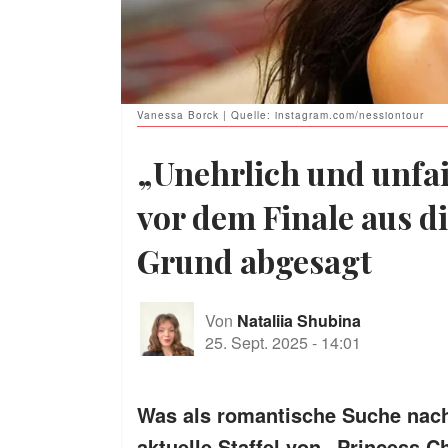
Vanessa Borck | Quelle: instagram.com/nessiontour
„Unehrlich und unfa
vor dem Finale aus 
Grund abgesagt
Von
Nataliia Shubina
25. Sept. 2025
-
14:01
Was als romantische Suche nach
aktuelle Staffel von „Princess 