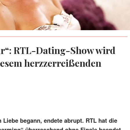
ir“: RTL-Dating-Show wird
diesem herzzerreißenden
 Liebe begann, endete abrupt. RTL hat die
Charming“ überraschend ohne Finale beendet.