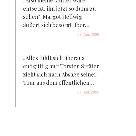
„Also meine Mutter wäre
entsetzt, ihn jetzt so dünn zu
sehen“: Margot Hellwig
äußert sich besorgt über
Florian Silbereisen
07. Apr. 2026
„Alles fühlt sich überaus
endgültig an“: Torsten Sträter
zieht sich nach Absage seiner
Tour aus dem öffentlichen
Leben zurück – Was ist
07. Apr. 2026
passiert?