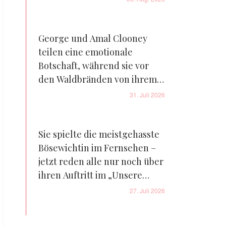
George und Amal Clooney
teilen eine emotionale
Botschaft, während sie vor
den Waldbränden von ihrem
Bauernhof in Frankreich
31. Juli 2026
fliehen – Details
Sie spielte die meistgehasste
Bösewichtin im Fernsehen –
jetzt reden alle nur noch über
ihren Auftritt im „Unsere
kleine Farm“-Reboot – Fotos
27. Juli 2026