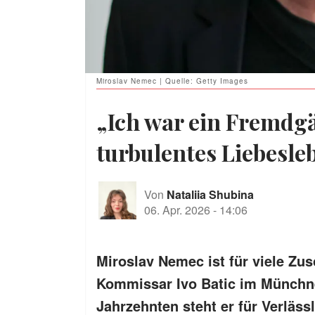
Miroslav Nemec | Quelle: Getty Images
„Ich war ein Fremdg
turbulentes Liebesle
Von
Nataliia Shubina
06. Apr. 2026
-
14:06
Miroslav Nemec ist für viele Zus
Kommissar Ivo Batic im Münchner
Jahrzehnten steht er für Verlässl