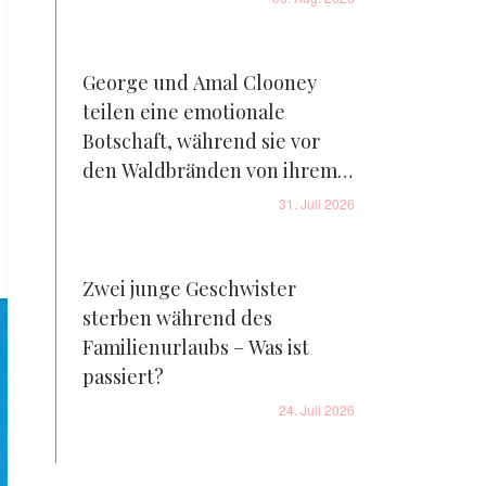
George und Amal Clooney
teilen eine emotionale
Botschaft, während sie vor
den Waldbränden von ihrem
Bauernhof in Frankreich
31. Juli 2026
fliehen – Details
Zwei junge Geschwister
sterben während des
Familienurlaubs – Was ist
passiert?
24. Juli 2026