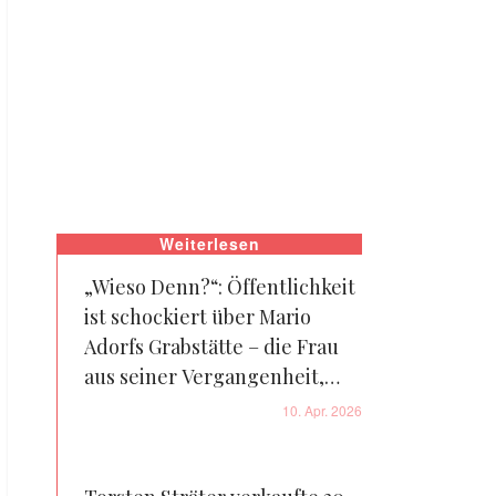
Weiterlesen
„Wieso Denn?“: Öffentlichkeit
ist schockiert über Mario
Adorfs Grabstätte – die Frau
aus seiner Vergangenheit,
neben der seine Frau ihn
10. Apr. 2026
beisetzen ließ