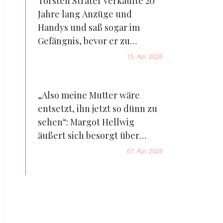
Torsten Sträter verkaufte 20
Jahre lang Anzüge und
Handys und saß sogar im
Gefängnis, bevor er zu
Deutschlands Comedy-Star
15. Apr. 2026
wurde
„Also meine Mutter wäre
entsetzt, ihn jetzt so dünn zu
sehen“: Margot Hellwig
äußert sich besorgt über
Florian Silbereisen
07. Apr. 2026