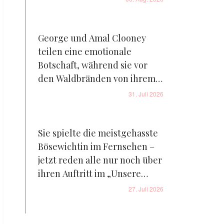
George und Amal Clooney
teilen eine emotionale
Botschaft, während sie vor
den Waldbränden von ihrem
Bauernhof in Frankreich
31. Juli 2026
fliehen – Details
Sie spielte die meistgehasste
Bösewichtin im Fernsehen –
jetzt reden alle nur noch über
ihren Auftritt im „Unsere
kleine Farm“-Reboot – Fotos
27. Juli 2026