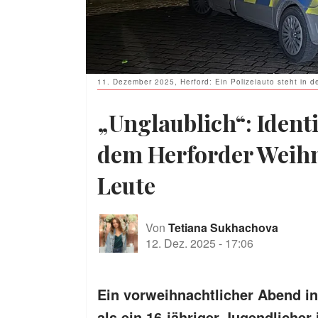
11. Dezember 2025, Herford: Ein Polizeiauto steht in 
„Unglaublich“: Ident
dem Herforder Weihn
Leute
Von
Tetiana Sukhachova
12. Dez. 2025
-
17:06
Ein vorweihnachtlicher Abend i
als ein 16-jähriger Jugendliche