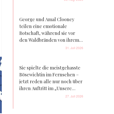
George und Amal Clooney
teilen eine emotionale
Botschaft, während sie vor
den Waldbränden von ihrem
Bauernhof in Frankreich
31. Juli 2026
fliehen – Details
Sie spielte die meistgehasste
Bösewichtin im Fernsehen –
jetzt reden alle nur noch über
ihren Auftritt im „Unsere
kleine Farm“-Reboot – Fotos
27. Juli 2026