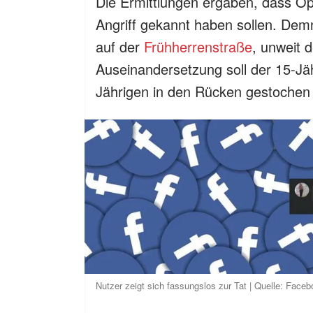
Die Ermittlungen ergaben, dass Op
Angriff gekannt haben sollen. De
auf der
Frühherrenstraße
, unweit 
Auseinandersetzung soll der 15-J
Jährigen in den Rücken gestochen h
Nutzer zeigt sich fassungslos zur Tat | Quelle: Faceb