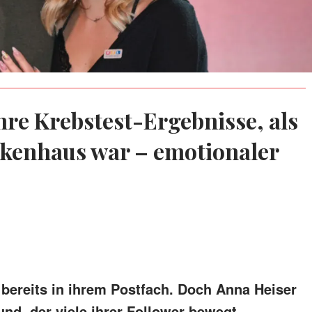
hre Krebstest-Ergebnisse, als
nkenhaus war – emotionaler
 bereits in ihrem Postfach. Doch Anna Heiser
und, der viele ihrer Follower bewegt.