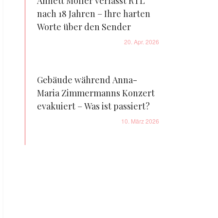
Annett Möller verlässt RTL
nach 18 Jahren – Ihre harten
Worte über den Sender
20. Apr. 2026
Gebäude während Anna-
Maria Zimmermanns Konzert
evakuiert – Was ist passiert?
10. März 2026