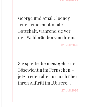
George und Amal Clooney
teilen eine emotionale
Botschaft, während sie vor
den Waldbränden von ihrem
Bauernhof in Frankreich
31. Juli 2026
fliehen – Details
Sie spielte die meistgehasste
Bösewichtin im Fernsehen –
jetzt reden alle nur noch über
ihren Auftritt im „Unsere
kleine Farm“-Reboot – Fotos
27. Juli 2026