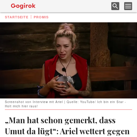
STARTSEITE
PROMIS
Screenshot von Interview mit Ariel | Quelle: YouTube/ Ich bin ein Star -
Holt mich hier raus!
„Man hat schon gemerkt, dass
Umut da lügt“: Ariel wettert gegen