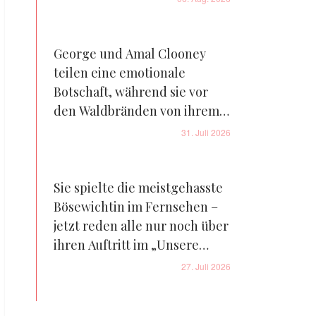
George und Amal Clooney
teilen eine emotionale
Botschaft, während sie vor
den Waldbränden von ihrem
Bauernhof in Frankreich
31. Juli 2026
fliehen – Details
Sie spielte die meistgehasste
Bösewichtin im Fernsehen –
jetzt reden alle nur noch über
ihren Auftritt im „Unsere
kleine Farm“-Reboot – Fotos
27. Juli 2026