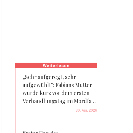
Weiterlesen
„Sehr aufgeregt, sehr
aufgewühlt“: Fabians Mutter
wurde kurz vor dem ersten
Verhandlungstag im Mordfall
ihres Sohnes gefilmt – Video
30. Apr. 2026