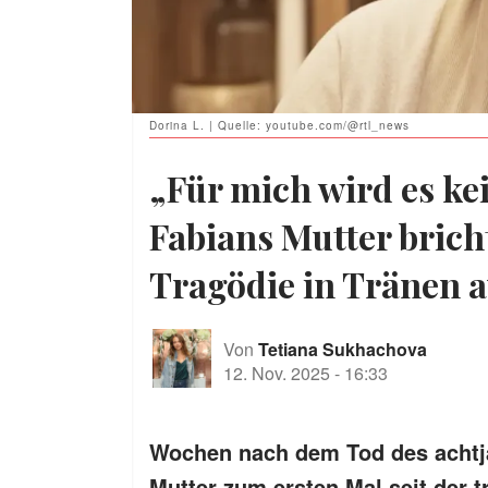
Dorina L. | Quelle: youtube.com/@rtl_news
„Für mich wird es ke
Fabians Mutter bricht
Tragödie in Tränen 
Von
Tetiana Sukhachova
12. Nov. 2025
-
16:33
Wochen nach dem Tod des achtjä
Mutter zum ersten Mal seit der t