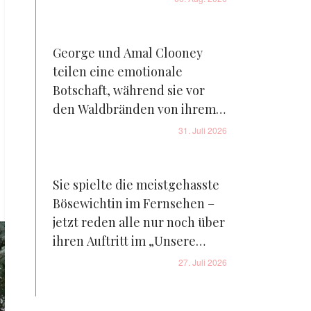
George und Amal Clooney
teilen eine emotionale
Botschaft, während sie vor
den Waldbränden von ihrem
Bauernhof in Frankreich
31. Juli 2026
fliehen – Details
Sie spielte die meistgehasste
Bösewichtin im Fernsehen –
jetzt reden alle nur noch über
ihren Auftritt im „Unsere
kleine Farm“-Reboot – Fotos
27. Juli 2026