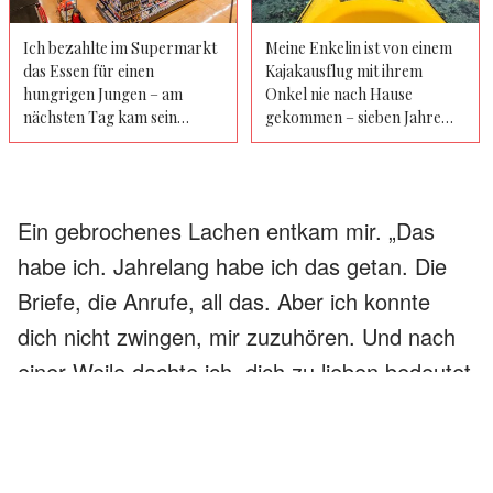
Ich bezahlte im Supermarkt
Meine Enkelin ist von einem
das Essen für einen
Kajakausflug mit ihrem
hungrigen Jungen – am
Onkel nie nach Hause
nächsten Tag kam sein
gekommen – sieben Jahre
reicher Großvater zu mir
später hat mich das, was ich
nach Hause
in seiner alten
Schwimmweste gefunden
habe, dazu gebracht, den
Ein gebrochenes Lachen entkam mir. „Das
Notruf zu wählen
habe ich. Jahrelang habe ich das getan. Die
Briefe, die Anrufe, all das. Aber ich konnte
dich nicht zwingen, mir zuzuhören. Und nach
einer Weile dachte ich, dich zu lieben bedeutet
vielleicht, die Tür offen zu lassen und zu
beten, dass du eines Tages hindurchgehst.“