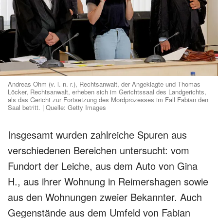
Andreas Ohm (v. l. n. r.), Rechtsanwalt, der Angeklagte und Thomas
Löcker, Rechtsanwalt, erheben sich im Gerichtssaal des Landgerichts,
als das Gericht zur Fortsetzung des Mordprozesses im Fall Fabian den
Saal betritt. | Quelle: Getty Images
Insgesamt wurden zahlreiche Spuren aus
verschiedenen Bereichen untersucht: vom
Fundort der Leiche, aus dem Auto von Gina
H., aus ihrer Wohnung in Reimershagen sowie
aus den Wohnungen zweier Bekannter. Auch
Gegenstände aus dem Umfeld von Fabian