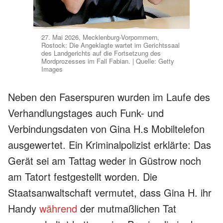
27. Mai 2026, Mecklenburg-Vorpommern,
Rostock: Die Angeklagte wartet im Gerichtssaal
des Landgerichts auf die Fortsetzung des
Mordprozesses im Fall Fabian. | Quelle: Getty
Images
Neben den Faserspuren wurden im Laufe des
Verhandlungstages auch Funk- und
Verbindungsdaten von Gina H.s Mobiltelefon
ausgewertet. Ein Kriminalpolizist erklärte: Das
Gerät sei am Tattag weder in Güstrow noch
am Tatort festgestellt worden. Die
Staatsanwaltschaft vermutet, dass Gina H. ihr
Handy
während
der mutmaßlichen Tat