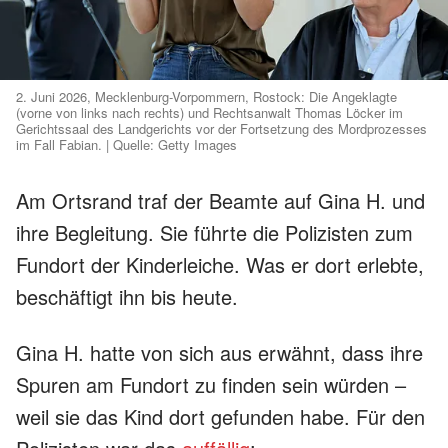
2. Juni 2026, Mecklenburg-Vorpommern, Rostock: Die Angeklagte
(vorne von links nach rechts) und Rechtsanwalt Thomas Löcker im
Gerichtssaal des Landgerichts vor der Fortsetzung des Mordprozesses
im Fall Fabian. | Quelle: Getty Images
Am Ortsrand traf der Beamte auf Gina H. und
ihre Begleitung. Sie führte die Polizisten zum
Fundort der Kinderleiche. Was er dort erlebte,
beschäftigt ihn bis heute.
Gina H. hatte von sich aus erwähnt, dass ihre
Spuren am Fundort zu finden sein würden –
weil sie das Kind dort gefunden habe. Für den