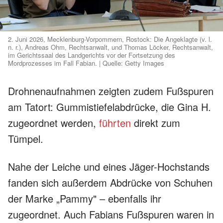
2. Juni 2026, Mecklenburg-Vorpommern, Rostock: Die Angeklagte (v. l.
n. r.), Andreas Ohm, Rechtsanwalt, und Thomas Löcker, Rechtsanwalt,
im Gerichtssaal des Landgerichts vor der Fortsetzung des
Mordprozesses im Fall Fabian. | Quelle: Getty Images
Drohnenaufnahmen zeigten zudem Fußspuren
am Tatort: Gummistiefelabdrücke, die Gina H.
zugeordnet werden,
führten
direkt zum
Tümpel.
Nahe der Leiche und eines Jäger-Hochstands
fanden sich außerdem Abdrücke von Schuhen
der Marke „Pammy" – ebenfalls ihr
zugeordnet. Auch Fabians Fußspuren waren in