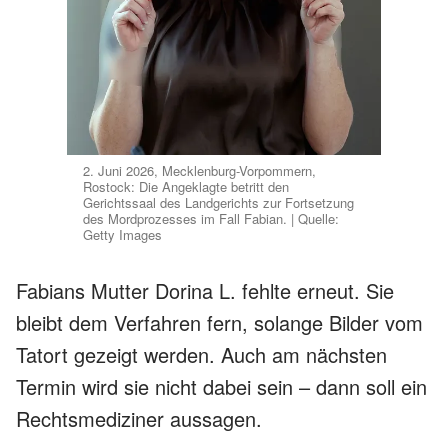
2. Juni 2026, Mecklenburg-Vorpommern,
Rostock: Die Angeklagte betritt den
Gerichtssaal des Landgerichts zur Fortsetzung
des Mordprozesses im Fall Fabian. | Quelle:
Getty Images
Fabians Mutter Dorina L. fehlte erneut. Sie
bleibt dem Verfahren fern, solange Bilder vom
Tatort gezeigt werden. Auch am nächsten
Termin wird sie nicht dabei sein – dann soll ein
Rechtsmediziner aussagen.