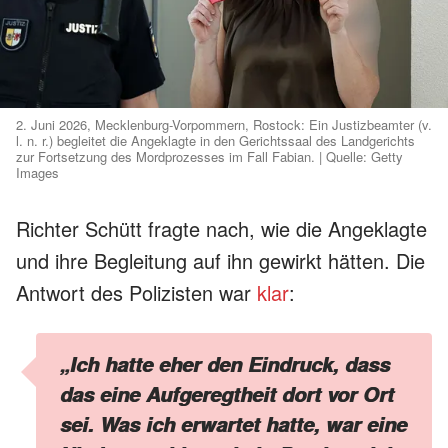
2. Juni 2026, Mecklenburg-Vorpommern, Rostock: Ein Justizbeamter (v.
l. n. r.) begleitet die Angeklagte in den Gerichtssaal des Landgerichts
zur Fortsetzung des Mordprozesses im Fall Fabian. | Quelle: Getty
Images
Richter Schütt fragte nach, wie die Angeklagte
und ihre Begleitung auf ihn gewirkt hätten. Die
Antwort des Polizisten war
klar
:
„Ich hatte eher den Eindruck, dass
das eine Aufgeregtheit dort vor Ort
sei. Was ich erwartet hatte, war eine