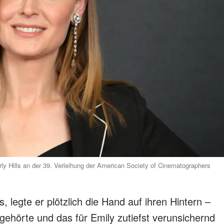
y Hills an der 39. Verleihung der American Society of Cinematographers
 legte er plötzlich die Hand auf ihren Hintern –
 gehörte und das für Emily zutiefst verunsichernd