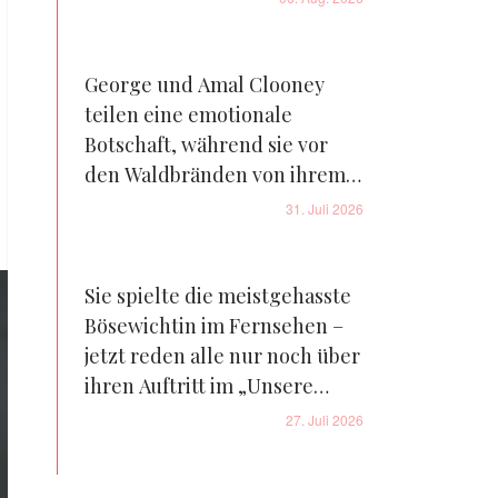
George und Amal Clooney
teilen eine emotionale
Botschaft, während sie vor
den Waldbränden von ihrem
Bauernhof in Frankreich
31. Juli 2026
fliehen – Details
Sie spielte die meistgehasste
Bösewichtin im Fernsehen –
jetzt reden alle nur noch über
ihren Auftritt im „Unsere
kleine Farm“-Reboot – Fotos
27. Juli 2026