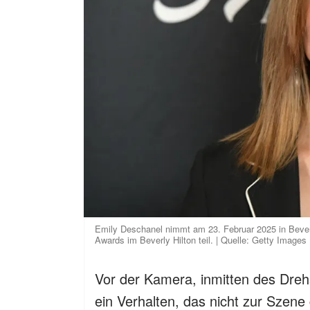
Emily Deschanel nimmt am 23. Februar 2025 in Beverl
Awards im Beverly Hilton teil. | Quelle: Getty Images
Vor der Kamera, inmitten des Drehs,
ein Verhalten, das nicht zur Szene