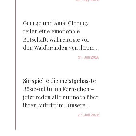
George und Amal Clooney
teilen eine emotionale
Botschaft, während sie vor
den Waldbränden von ihrem
Bauernhof in Frankreich
31. Juli 2026
fliehen – Details
Sie spielte die meistgehasste
Bösewichtin im Fernsehen –
jetzt reden alle nur noch über
ihren Auftritt im „Unsere
kleine Farm“-Reboot – Fotos
27. Juli 2026