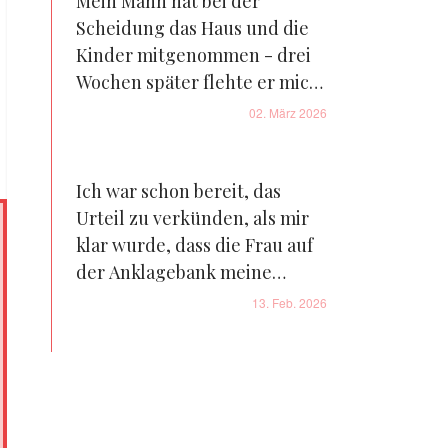
Mein Mann hat bei der
Scheidung das Haus und die
Kinder mitgenommen - drei
Wochen später flehte er mich
an, zurückzukommen
02. März 2026
Ich war schon bereit, das
Urteil zu verkünden, als mir
klar wurde, dass die Frau auf
der Anklagebank meine
Doppelgängerin war
13. Feb. 2026