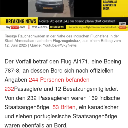
Riesige Rauchschwaden in der Nähe des indischen Flughafens in der
Stadt Ahmedabad nach dem Flugzeugabsturz, aus einem Beitrag vom
12. Juni 2025 | Quelle: Youtube/@SkyNews
Der Vorfall betraf den Flug AI171, eine Boeing
787-8, an dessen Bord sich nach offiziellen
Angaben
244 Personen befanden -
232
Passagiere und 12 Besatzungsmitglieder.
Von den 232 Passagieren waren 169 indische
Staatsangehörige,
53 Briten
, ein kanadischer
und sieben portugiesische Staatsangehörige
waren ebenfalls an Bord.