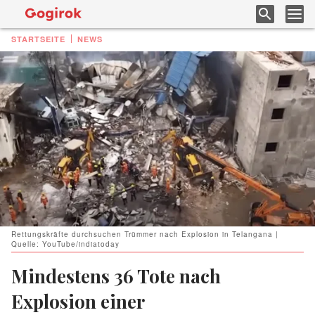
STARTSEITE
NEWS
Rettungskräfte durchsuchen Trümmer nach Explosion in Telangana |
Quelle: YouTube/indiatoday
Mindestens 36 Tote nach
Explosion einer