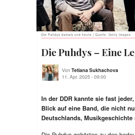
Die Pahdys damals und heute | Quelle: Getty Images
Die Puhdys – Eine Le
Von
Tetiana Sukhachova
11. Apr. 2025
-
09:00
In der DDR kannte sie fast jeder
Blick auf eine Band, die nicht n
Deutschlands, Musikgeschichte 
Die Puhdys gehörten zu den bede