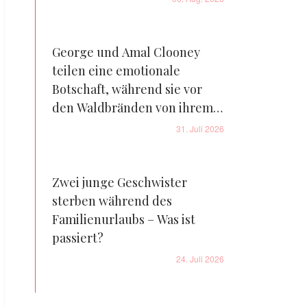
George und Amal Clooney
teilen eine emotionale
Botschaft, während sie vor
den Waldbränden von ihrem
Bauernhof in Frankreich
31. Juli 2026
fliehen – Details
Zwei junge Geschwister
sterben während des
Familienurlaubs – Was ist
passiert?
24. Juli 2026