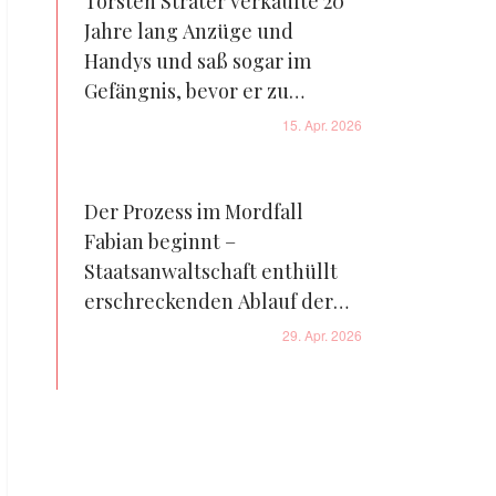
Torsten Sträter verkaufte 20
Jahre lang Anzüge und
Handys und saß sogar im
Gefängnis, bevor er zu
Deutschlands Comedy-Star
15. Apr. 2026
wurde
Der Prozess im Mordfall
Fabian beginnt –
Staatsanwaltschaft enthüllt
erschreckenden Ablauf der
Ereignisse, die zu der
29. Apr. 2026
Tragödie führten