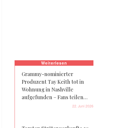
Weiterlesen
Grammy-nominierter
Produzent Tay Keith tot in
Wohnung in Nashville
aufgefunden – Fans teilen
eine beunruhigende Theorie
22. Juni 2026
über seine letzten Stunden