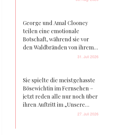
George und Amal Clooney
teilen eine emotionale
Botschaft, während sie vor
den Waldbränden von ihrem
Bauernhof in Frankreich
31. Juli 2026
fliehen – Details
Sie spielte die meistgehasste
Bösewichtin im Fernsehen –
jetzt reden alle nur noch über
ihren Auftritt im „Unsere
kleine Farm“-Reboot – Fotos
27. Juli 2026