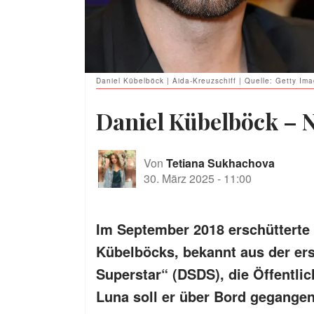
Daniel Kübelböck | Aida-Kreuzschiff | Quelle: Getty Im
Daniel Kübelböck – 
Von
Tetiana Sukhachova
30. März 2025
-
11:00
Im September 2018 erschütterte
Kübelböcks, bekannt aus der ers
Superstar“ (DSDS), die Öffentlic
Luna soll er über Bord gegange