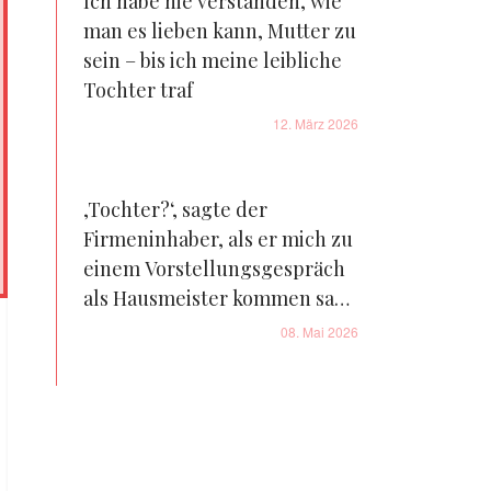
Ich habe nie verstanden, wie
man es lieben kann, Mutter zu
sein – bis ich meine leibliche
Tochter traf
12. März 2026
‚Tochter?‘, sagte der
Firmeninhaber, als er mich zu
einem Vorstellungsgespräch
als Hausmeister kommen sah
– ich hatte ihn noch nie zuvor
08. Mai 2026
gesehen