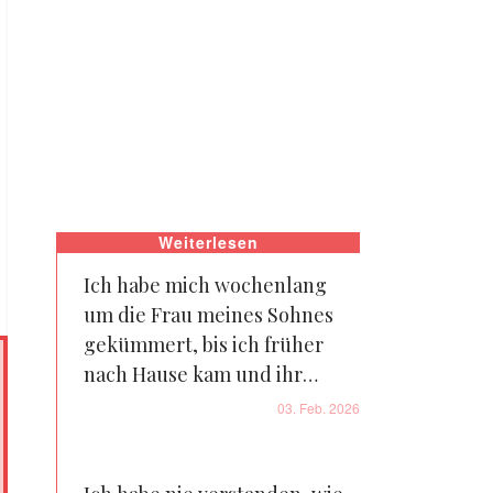
Weiterlesen
Ich habe mich wochenlang
um die Frau meines Sohnes
gekümmert, bis ich früher
nach Hause kam und ihr
Geheimnis hörte – den Rest
03. Feb. 2026
erledigte das Karma