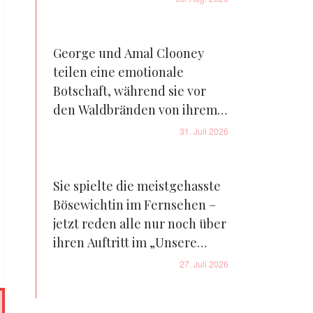
George und Amal Clooney
teilen eine emotionale
Botschaft, während sie vor
den Waldbränden von ihrem
Bauernhof in Frankreich
31. Juli 2026
fliehen – Details
Sie spielte die meistgehasste
Bösewichtin im Fernsehen –
jetzt reden alle nur noch über
ihren Auftritt im „Unsere
kleine Farm“-Reboot – Fotos
27. Juli 2026