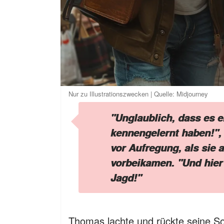
Nur zu Illustrationszwecken | Quelle: Midjourney
"Unglaublich, dass es e
kennengelernt haben!", 
vor Aufregung, als sie
vorbeikamen. "Und hier 
Jagd!"
Thomas lachte und rückte seine Son