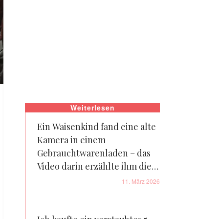
Weiterlesen
Ein Waisenkind fand eine alte
Kamera in einem
Gebrauchtwarenladen – das
Video darin erzählte ihm die
Wahrheit über seine Familie
11. März 2026