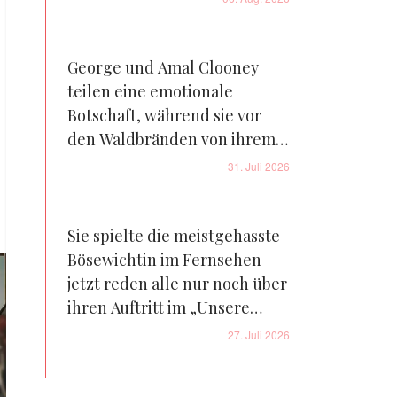
George und Amal Clooney
teilen eine emotionale
Botschaft, während sie vor
den Waldbränden von ihrem
Bauernhof in Frankreich
31. Juli 2026
fliehen – Details
Sie spielte die meistgehasste
Bösewichtin im Fernsehen –
jetzt reden alle nur noch über
ihren Auftritt im „Unsere
kleine Farm“-Reboot – Fotos
27. Juli 2026