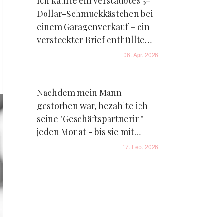
Ich kaufte ein verstaubtes 5-
Dollar-Schmuckkästchen bei
einem Garagenverkauf – ein
versteckter Brief enthüllte
eine private Angelegenheit,
06. Apr. 2026
die mit meiner Familie
verbunden war
Nachdem mein Mann
gestorben war, bezahlte ich
seine "Geschäftspartnerin"
jeden Monat - bis sie mit
einem Kind vor meiner Tür
17. Feb. 2026
auftauchte, das genauso
aussah wie er