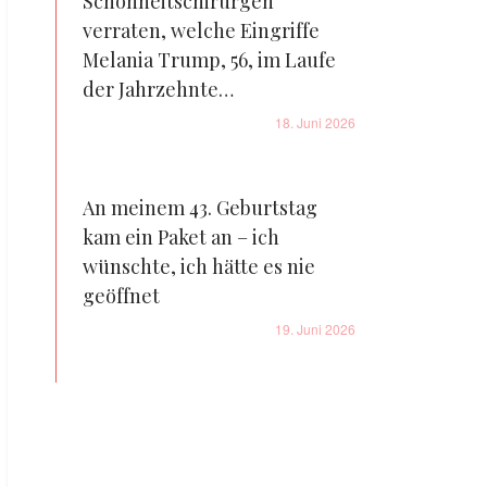
Schönheitschirurgen
verraten, welche Eingriffe
Melania Trump, 56, im Laufe
der Jahrzehnte
möglicherweise vornehmen
18. Juni 2026
ließ – so würde sie laut KI
ganz ohne all das aussehen –
Fotos
An meinem 43. Geburtstag
kam ein Paket an – ich
wünschte, ich hätte es nie
geöffnet
19. Juni 2026