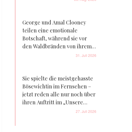
George und Amal Clooney
teilen eine emotionale
Botschaft, während sie vor
den Waldbränden von ihrem
Bauernhof in Frankreich
31. Juli 2026
fliehen – Details
Sie spielte die meistgehasste
Bösewichtin im Fernsehen –
jetzt reden alle nur noch über
ihren Auftritt im „Unsere
kleine Farm“-Reboot – Fotos
27. Juli 2026