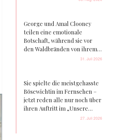
George und Amal Clooney
teilen eine emotionale
Botschaft, während sie vor
den Waldbränden von ihrem
Bauernhof in Frankreich
31. Juli 2026
fliehen – Details
Sie spielte die meistgehasste
Bösewichtin im Fernsehen –
jetzt reden alle nur noch über
ihren Auftritt im „Unsere
kleine Farm“-Reboot – Fotos
27. Juli 2026