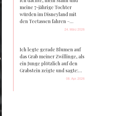
Ich dachte, mein Mann und
meine 7-jährige Tochter
würden im Disneyland mit
den Teetassen fahren –
stattdessen sah ich, wie er
24. März 2026
hinter unserem Haus am See
etwas in den Boden grub
Ich legte gerade Blumen auf
das Grab meiner Zwillinge, als
ein Junge plötzlich auf den
Grabstein zeigte und sagte:
„Mama, diese Mädchen sind in
08. Apr. 2026
meiner Klasse"