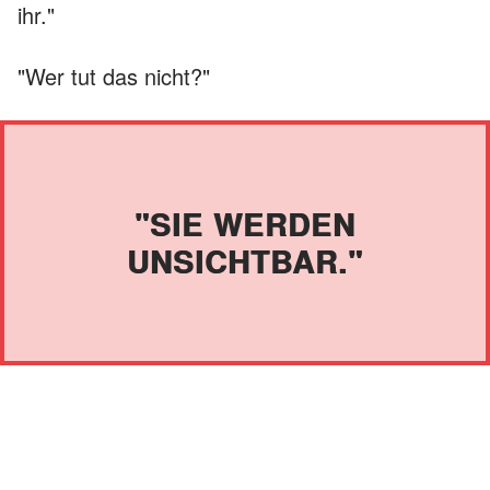
ihr."
"Wer tut das nicht?"
"SIE WERDEN
UNSICHTBAR."
"Der Erzähler", sagte Jasmine. "Sie machen
die ganze Arbeit, aber niemand dankt ihnen."