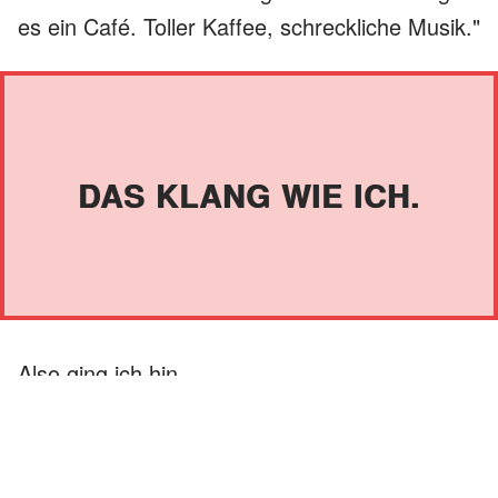
es ein Café. Toller Kaffee, schreckliche Musik."
DAS KLANG WIE ICH.
Also ging ich hin.
Das Café war überfüllt und warm. Die
Speisekarte war auf einer Kreidetafel, die