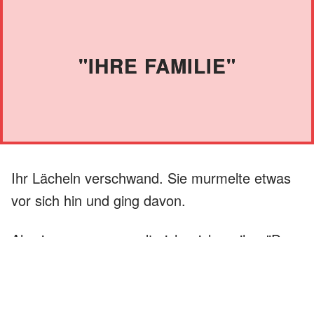
"IHRE FAMILIE"
Ihr Lächeln verschwand. Sie murmelte etwas
vor sich hin und ging davon.
Als sie weg war, wandte ich mich an ihn. "Du
hast gesagt, du kannst schlecht lügen."
Er grinste. "Ich habe nicht gelogen. Ich habe