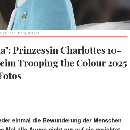
s | Quelle: Getty Images
": Prinzessin Charlottes 10-
beim Trooping the Colour 2025
Fotos
ieder einmal die Bewunderung der Menschen
s Mal alle Augen nicht nur auf sie gerichtet