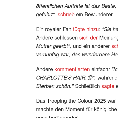
öffentlichen Auftritte ist das Beste
geführt",
schrieb
ein Bewunderer.
Ein royaler Fan
fügte hinzu
: "Sie 
Andere schlossen
sich der
Meinun
Mutter geerbt",
und ein anderer
sc
vernünftig war, das wunderbare Haa
Andere
kommentierten
einfach
: "
CHARLOTTE'S HAIR.😍",
während
Sterben schön."
Schließlich
sagte
e
Das Trooping the Colour 2025 war
machte den Moment für königliche
noch berührender.