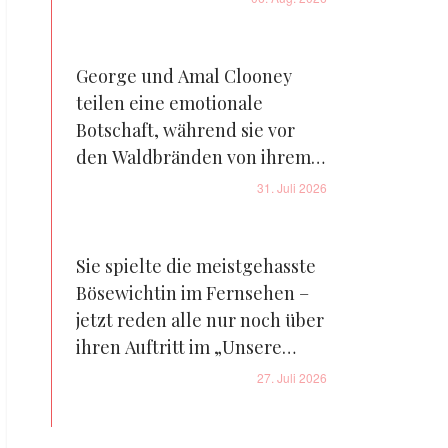
George und Amal Clooney
teilen eine emotionale
Botschaft, während sie vor
den Waldbränden von ihrem
Bauernhof in Frankreich
31. Juli 2026
fliehen – Details
Sie spielte die meistgehasste
Bösewichtin im Fernsehen –
jetzt reden alle nur noch über
ihren Auftritt im „Unsere
kleine Farm“-Reboot – Fotos
27. Juli 2026