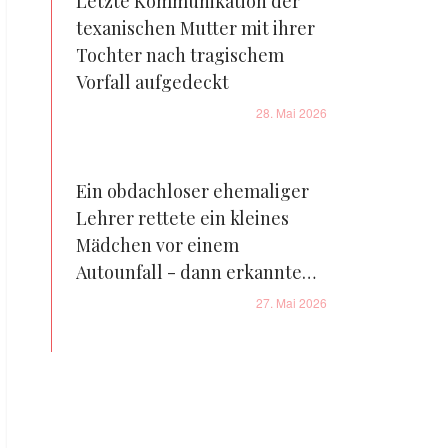
Letzte Kommunikation der
texanischen Mutter mit ihrer
Tochter nach tragischem
Vorfall aufgedeckt
28. Mai 2026
Ein obdachloser ehemaliger
Lehrer rettete ein kleines
Mädchen vor einem
Autounfall - dann erkannte
ihre Mutter seine Stimme
27. Mai 2026