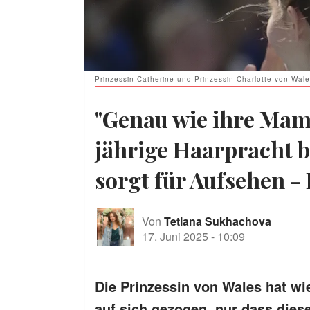
Prinzessin Catherine und Prinzessin Charlotte von Wale
"Genau wie ihre Mama
jährige Haarpracht 
sorgt für Aufsehen - 
Von
Tetiana Sukhachova
17. Juni 2025
-
10:09
Die Prinzessin von Wales hat w
auf sich gezogen, nur dass diese