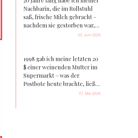
20 Jahre lang habe ich meiner
Nachbarin, die im Rollstuhl
saß, frische Milch gebracht –
nachdem sie gestorben war,
hat mir ihr Sohn ihren alten
23. Juni 2026
Mantel gegeben
1998 gab ich meine letzten 20
$ einer weinenden Mutter im
Supermarkt – was der
Postbote heute brachte, ließ
mich schluchzend auf dem
07. Mai 2026
Boden zurück