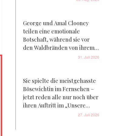
George und Amal Clooney
teilen eine emotionale
Botschaft, während sie vor
den Waldbränden von ihrem
Bauernhof in Frankreich
31. Juli 2026
fliehen – Details
Sie spielte die meistgehasste
Bösewichtin im Fernsehen –
jetzt reden alle nur noch über
ihren Auftritt im „Unsere
kleine Farm“-Reboot – Fotos
27. Juli 2026