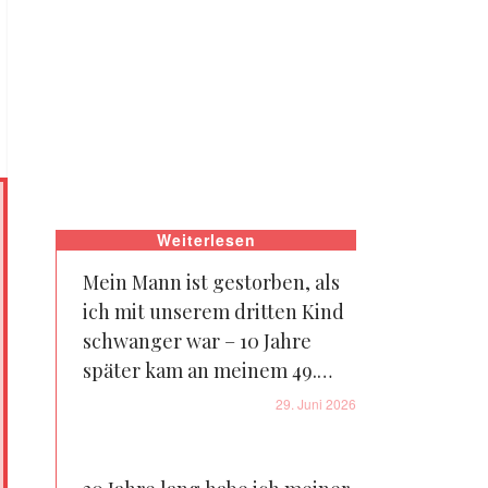
Weiterlesen
Mein Mann ist gestorben, als
ich mit unserem dritten Kind
schwanger war – 10 Jahre
später kam an meinem 49.
Geburtstag ein Paket von ihm
29. Juni 2026
an