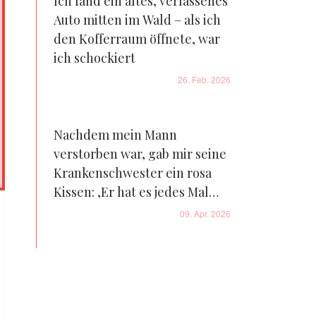
Ich fand ein altes, verlassenes
Auto mitten im Wald – als ich
den Kofferraum öffnete, war
ich schockiert
26. Feb. 2026
Nachdem mein Mann
verstorben war, gab mir seine
Krankenschwester ein rosa
Kissen: ‚Er hat es jedes Mal
versteckt, wenn Sie ihn
09. Apr. 2026
besucht haben. Machen Sie es
auf – Sie verdienen die
Wahrheit‘