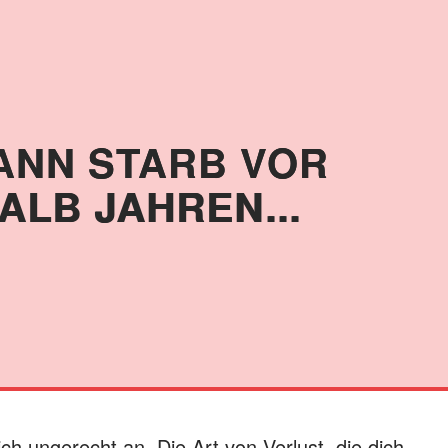
MANN STARB VOR
ALB JAHREN...
ich ungerecht an. Die Art von Verlust, die dich