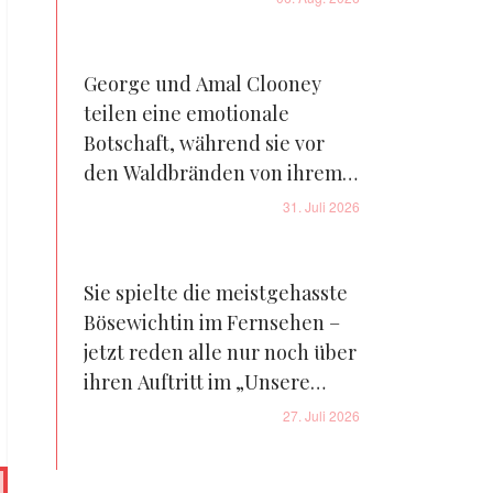
George und Amal Clooney
teilen eine emotionale
Botschaft, während sie vor
den Waldbränden von ihrem
Bauernhof in Frankreich
31. Juli 2026
fliehen – Details
Sie spielte die meistgehasste
Bösewichtin im Fernsehen –
jetzt reden alle nur noch über
ihren Auftritt im „Unsere
kleine Farm“-Reboot – Fotos
27. Juli 2026