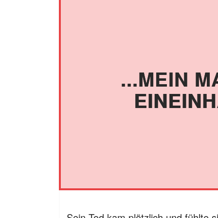
...MEIN 
EINEINH
Sein Tod kam plötzlich und fühlte s