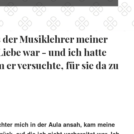
s der Musiklehrer meiner
Liebe war - und ich hatte
er versuchte, für sie da zu
chter mich in der Aula ansah, kam meine
ück, auf die ich nicht vorbereitet war. Ich