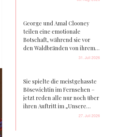
George und Amal Clooney
teilen eine emotionale
Botschaft, während sie vor
den Waldbränden von ihrem
Bauernhof in Frankreich
31. Juli 2026
fliehen – Details
Sie spielte die meistgehasste
Bösewichtin im Fernsehen –
jetzt reden alle nur noch über
ihren Auftritt im „Unsere
kleine Farm“-Reboot – Fotos
27. Juli 2026