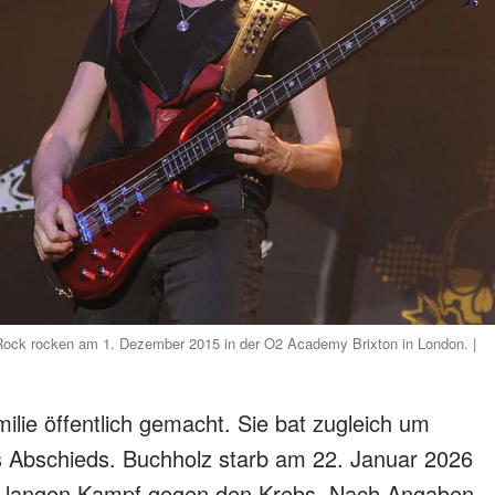
Rock rocken am 1. Dezember 2015 in der O2 Academy Brixton in London. |
ilie öffentlich gemacht. Sie bat zugleich um
s Abschieds. Buchholz starb am 22. Januar 2026
em langen Kampf gegen den Krebs. Nach Angaben