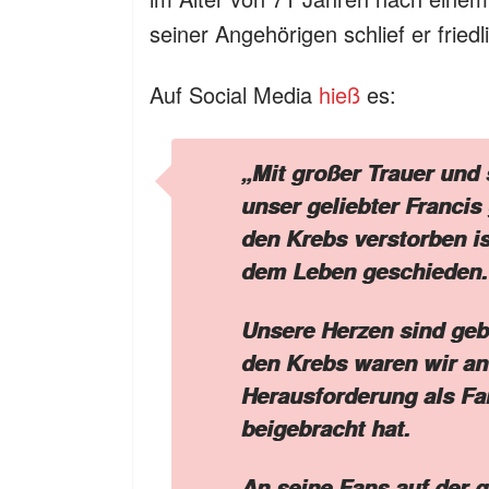
seiner Angehörigen schlief er fried
Auf Social Media
hieß
es:
„Mit großer Trauer und 
unser geliebter Francis
den Krebs verstorben is
dem Leben geschieden.
Unsere Herzen sind ge
den Krebs waren wir an
Herausforderung als Fam
beigebracht hat.
An seine Fans auf der 