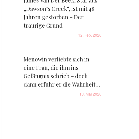
James Van Der Beek, Star aus
„Dawson’s Creek“, ist mit 48
Jahren gestorben – Der
traurige Grund
12. Feb. 2026
Menowin verliebte sich in
eine Frau, die ihm ins
Gefängnis schrieb – doch
dann erfuhr er die Wahrheit
über sie
18. Mai 2026