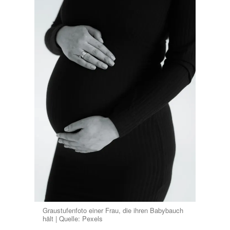
Graustufenfoto einer Frau, die ihren Babybauch
hält | Quelle: Pexels