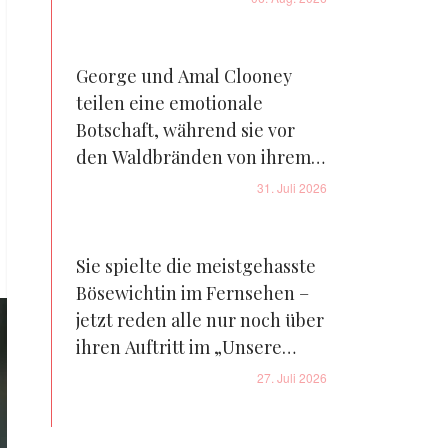
George und Amal Clooney
teilen eine emotionale
Botschaft, während sie vor
den Waldbränden von ihrem
Bauernhof in Frankreich
31. Juli 2026
fliehen – Details
Sie spielte die meistgehasste
Bösewichtin im Fernsehen –
jetzt reden alle nur noch über
ihren Auftritt im „Unsere
kleine Farm“-Reboot – Fotos
27. Juli 2026