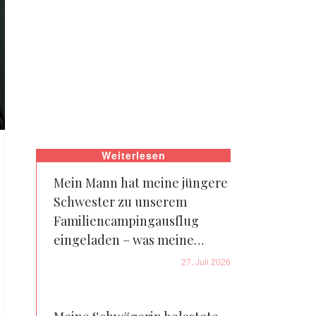
Weiterlesen
Mein Mann hat meine jüngere
Schwester zu unserem
Familiencampingausflug
eingeladen – was meine
fünfjährige Tochter über
27. Juli 2026
Papas Schlafsack geflüstert
hat, ließ mir das Blut in den