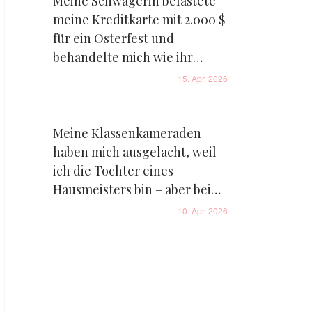
Adern gefrieren
Meine Schwägerin belastete
meine Kreditkarte mit 2.000 $
für ein Osterfest und
behandelte mich wie ihr
Dienstmädchen – aber die
15. Apr. 2026
Überraschung am Flughafen
ließ sie in Tränen ausbrechen
Meine Klassenkameraden
haben mich ausgelacht, weil
ich die Tochter eines
Hausmeisters bin – aber beim
Abschlussball haben meine
10. Apr. 2026
sechs Worte sie zu Tränen
gerührt